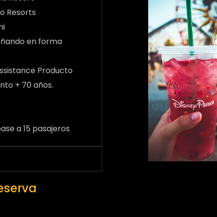
do Resorts
mi
añando en forma
 Assistance Producto
nto + 70 años.
se a 15 pasajeros
reserva