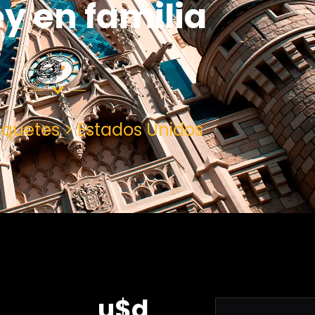
y en familia
quetes > Estados Unidos
u$d