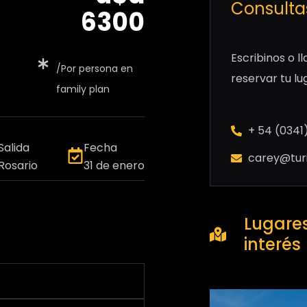
Consulta
6300
Escribinos o 
/Por persona en
reservar tu lu
family plan
+ 54 (0341
Salida
Fecha
carey@turi
Rosario
31 de enero
Lugare
interés