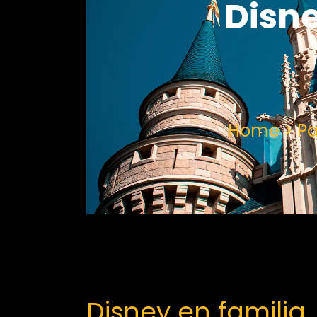
Disne
Home > Pa
Disney en familia