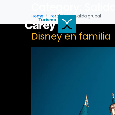
Category:
Salid
Home
Portfolios
Salida grupal
Disney en familia