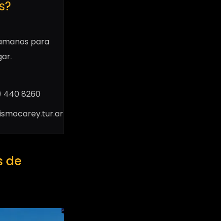
s?
llamanos para
gar.
) 440 8260
smocarey.tur.ar
s de