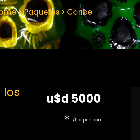
ome > Paquetes > Caribe
 los
u$d 5000
/Por persona