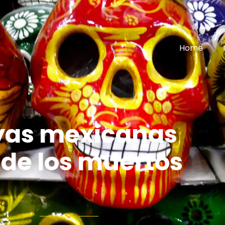
Home
yas mexicanas
 de los muertos