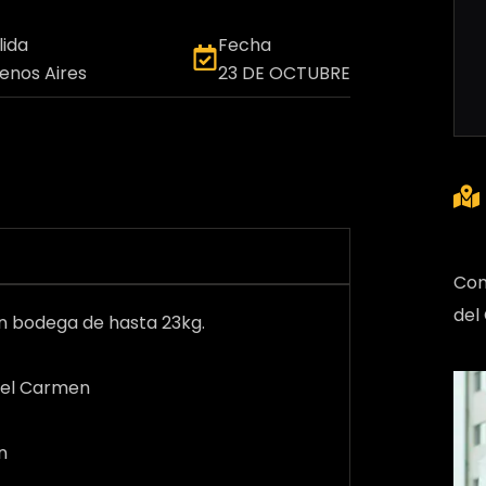
lida
Fecha
enos Aires
23 DE OCTUBRE
Con
del
en bodega de hasta 23kg.
del Carmen
n