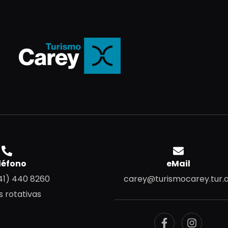
léfono
eMail
41) 440 8260
carey@turismocarey.tur.
s rotativas