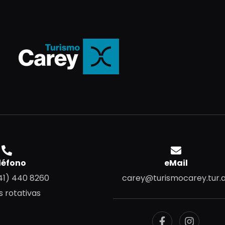
léfono
eMail
41) 440 8260
carey@turismocarey.tur.
s rotativas