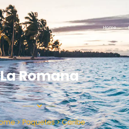
Home
La Romana
ome > Paquetes > Caribe