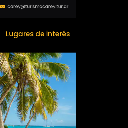
carey@turismocarey.tur.ar
Lugares de interés